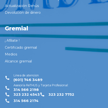
Actualización Rehús
Devolución de dinero
Gremial
¡ Afíliate !
Certificado gremial
Medios
Alcance gremial
Linea de atencion
(601) 746 3489
Asesoría ReTHUS y Tarjeta Profesional:
314 566 2198
323 232 4543
323 232 7752
314 566 2174