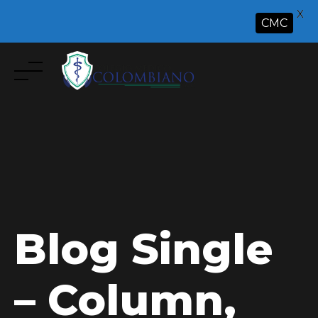
X
CMC
Skip
to
content
Blog Single
– Column,