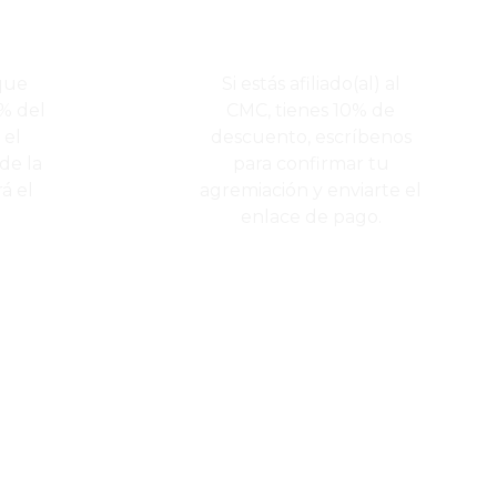
que
Si estás afiliado(al) al
% del
CMC, tienes 10% de
 el
descuento, escríbenos
de la
para confirmar tu
á el
agremiación y enviarte el
enlace de pago.