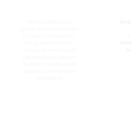
Profesionales de la
Módu
salud, que cuentan con
la Tarjeta Profesional y
F
les gustaría conocer
Módu
nuevas alternativas en
M
tratamientos, y desean
realizar prescripciones
básicas con productos
cannábicos.