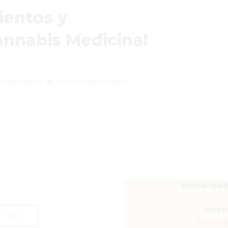
ientos y
annabis Medicinal
terapéuticas de los cannabinoides
Modalidad
Inten
Pagar
(Descuen