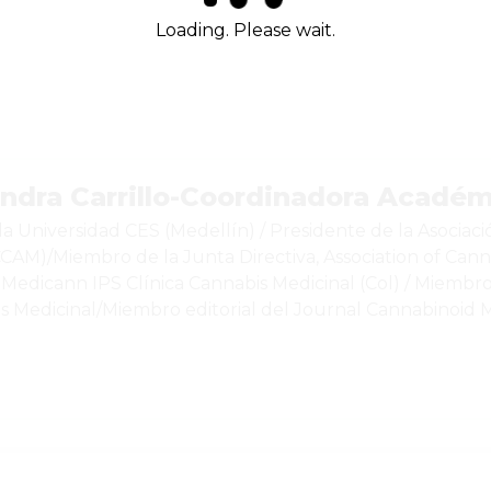
Loading. Please wait.
andra Carrillo-Coordinadora Acadé
la Universidad CES (Medellín) / Presidente de la Asocia
M)/Miembro de la Junta Directiva, Association of Cannab
 Medicann IPS Clínica Cannabis Medicinal (Col) / Miembr
s Medicinal/Miembro editorial del Journal Cannabinoid M