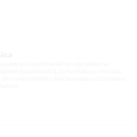
mica
ción Médica Colombiana de Cannabis Medicinal
inoid Specialits (USA) /Co-fundadora y directora
o del Comité científico del Observatorio Colombiano
edicine.