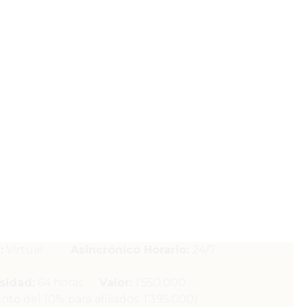
:
Virtual
Asincrónico Horario:
24/7
sidad:
64 horas
Valor:
1’550.000
to del 10% para afiliados: 1’395.000)