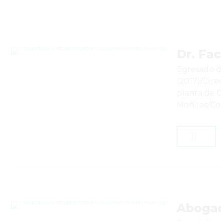
Dr. Fa
Egresado d
(2017)/Dir
planta de 
Moñitos/Co
Abogad