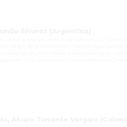
cundo Álvarez (Argentina)
el primer postgrado en Endocannabinología y Terapéutic
ector médico de la ANANDAMED. Instituto especializado e
Cannabis Sativa L./Cofundador y vicepresidente de CAN
laborador ONG Latinoamérica Reforma/Miembro Comité Di
o, Álvaro Torrente Vergara (Colom