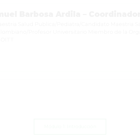
muel Barbosa Ardila – Coordinado
stria Salud Publica/Pediatra/Candidato Maestria S
lombiano/Profesor Universitario Miembro de la Orga
-OITT
Módulo 1: Introducción