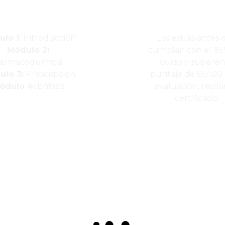
lo 1
: Introducción
Los estudiantes 
Módulo 2:
cumplan con el 85
armacoquímica
curso y superen
lo 3:
Prescripción
puntaje de 65/100 
ódulo 4:
Enfasis
evaluación, recibir
certificado.