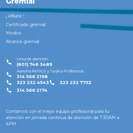
Gremial
¡ Afíliate !
Loading. Please wait.
Certificado gremial
Medios
Alcance gremial
Linea de atencion
(601) 746 3489
Asesoría ReTHUS y Tarjeta Profesional:
314 566 2198
323 232 4543
323 232 7752
314 566 2174
Contamos con el mejor equipo profesional para tu
atención en jornada continua de atención de 7:30AM a
4PM