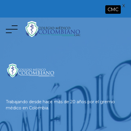
X
CMC
Skip
to
content
Trabajando desde hace más de 20 años por el gremio
médico en Colombia.