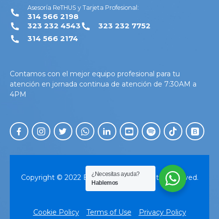
Asesoría ReTHUS y Tarjeta Profesional:
314 566 2198
323 232 4543
323 232 7752
314 566 2174
Contamos con el mejor equipo profesional para tu
atención en jornada continua de atención de 7:30AM a
4PM
¿Necesitas ayuda?
Copyright © 2022 BoldThemes. All Rights Reserved.
Hablemos
Cookie Policy
Terms of Use
Privacy Policy