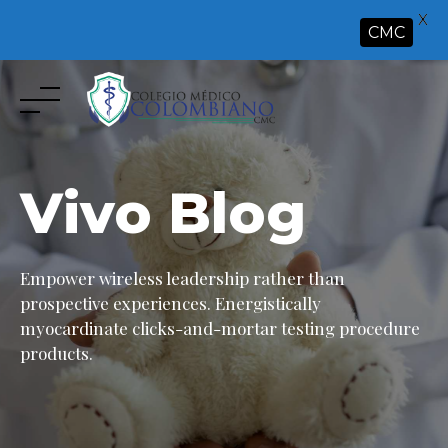
X
CMC
Skip
to
content
Vivo Blog
Empower wireless leadership rather than
prospective experiences. Energistically
myocardinate clicks-and-mortar testing procedure
products.