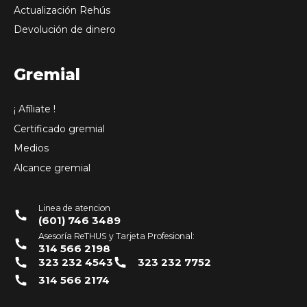
Actualización Rehús
Devolución de dinero
Gremial
¡ Afíliate !
Certificado gremial
Medios
Alcance gremial
Linea de atencion
(601) 746 3489
Asesoría ReTHUS y Tarjeta Profesional:
314 566 2198
323 232 4543
323 232 7752
314 566 2174